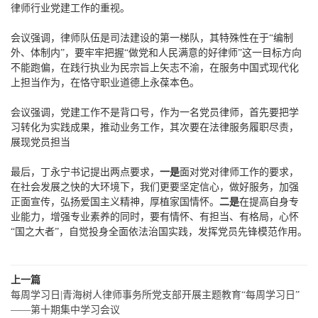
律师行业党建工作的重视。
会议强调，律师队伍是司法建设的第一梯队，其特殊性在于“编制
外、体制内”，要牢牢把握“做党和人民满意的好律师”这一目标方向
不能跑偏，在践行执业为民宗旨上矢志不渝，在服务中国式现代化
上担当作为，在恪守职业道德上永葆本色。
会议强调，党建工作不是背口号，作为一名党员律师，首先要把学
习转化为实践成果，推动业务工作，其次要在法律服务履职尽责，
展现党员担当
最后，丁永宁书记提出两点要求，
一是
面对党对律师工作的要求，
在社会发展之快的大环境下，我们更要坚定信心，做好服务，加强
正面宣传，弘扬爱国主义精神，厚植家国情怀。
二是
在提高自身专
业能力，增强专业素养的同时，要有情怀、有担当、有格局，心怀
“国之大者”，自觉投身全面依法治国实践，发挥党员先锋模范作用。
上一篇
每周学习日|青海树人律师事务所党支部开展主题教育“每周学习日”
——第十期集中学习会议