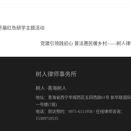
开展红色研学主题活动
党建引领践初心 普法惠民暖乡村——树人律
树人律师事务所
树人 ·青海树人
地址：青海省西宁市城西区五四西路61号 新华联国
一号楼(7层)
电话：到访预约：0971-6111958 / 在线律师咨询：
15309710535