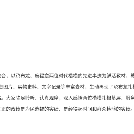
融合，以尕布龙、廉福章两位时代楷模的先进事迹为鲜活教材，教
珍贵图片、实物史料、文字记录等丰富素材，生动再现了尕布龙扎
格。大家驻足聆听、认真观摩，深入感悟两位楷模扎根基层、服
真正的政绩是为民造福的实绩、是经得起时间和群众检验的实绩