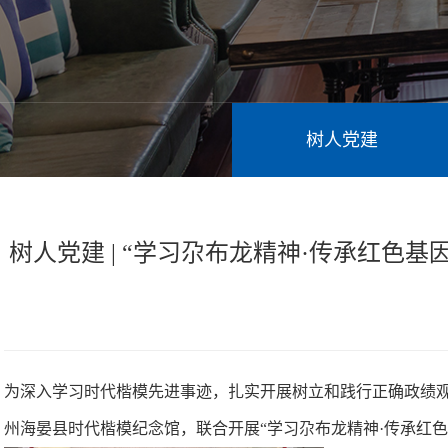
树人党建
树人党建 | “学习尕布龙精神·传承红
为深入学习时代楷模先进事迹，扎实开展树立和践行正确政绩观
州海晏县时代楷模纪念馆，联合开展“学习尕布龙精神·传承红