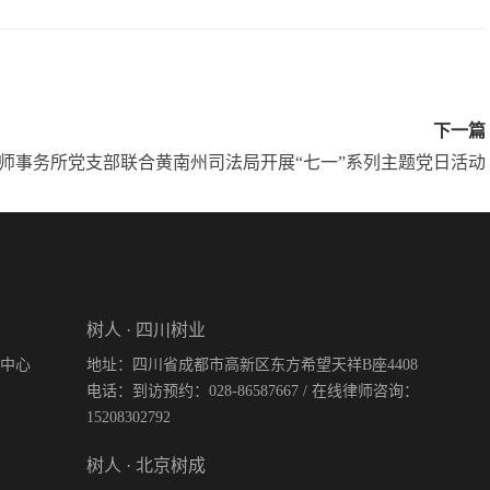
下一篇
师事务所党支部联合黄南州司法局开展“七一”系列主题党日活动
树人 · 四川树业
际中心
地址：四川省成都市高新区东方希望天祥B座4408
电话：到访预约：028-86587667 / 在线律师咨询：
15208302792
树人 · 北京树成