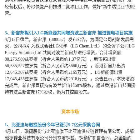
的杭州锦明投资合伙企业从管理人手中接过中瑞铝业公司的资产及
经营权后，将尽快复产和推进二期项目工作，做好“新中瑞铝业”的经
营。
3、新宙邦拟引入LG新能源共同增资波兰新宙邦 推进锂电项目实施
4月12日盘后，新宙邦（300037）发布公告，为满足公司战略发展需
求，公司拟引入株式会社LG化学（LG Chem,Ltd.）的全资子公司LG
Energy Solution,Ltd.共同对波兰新宙邦进行增资，合计增资额
80,276,989兹罗提（折合人民币约1.37亿元），新宙邦出资
50,585,227兹罗提（折合人民币约8660万元），香港新宙邦出资
12,646,307兹罗提（折合人民币约2165万元），LG新能源出资
17,045,455兹罗提（折合人民币约2918万元）。公告显示，本次增资
完成后，新宙邦直接持有波兰新宙邦68%股权，通过香港新宙邦间接
持有波兰新宙邦17%股权，仍为其控股股东。
资本市场
1、比亚迪与融捷股份今年已签订9.7亿元采购合同
4月13日，融捷股份与比亚迪旗下比亚迪供应链管理有限公司、成都
融捷锂业科技有限公司分别签署锂盐、锂精矿销售合同，总金额约