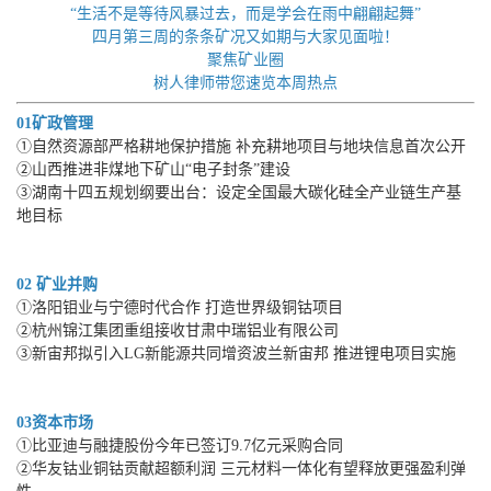
“生活不是等待风暴过去，而是学会在雨中翩翩起舞”
四月第三周的条条矿况又如期与大家见面啦！
聚焦矿业圈
树人律师带您速览本周热点
01
矿政管理
①自然资源部严格耕地保护措施 补充耕地项目与地块信息首次公开
②山西推进非煤地下矿山“电子封条”建设
③湖南十四五规划纲要出台：设定全国最大碳化硅全产业链生产基
地目标
02 矿业并购
①洛阳钼业与宁德时代合作 打造世界级铜钴项目
②杭州锦江集团重组接收甘肃中瑞铝业有限公司
③新宙邦拟引入LG新能源共同增资波兰新宙邦 推进锂电项目实施
03资本市场
①比亚迪与融捷股份今年已签订9.7亿元采购合同
②华友钴业铜钴贡献超额利润 三元材料一体化有望释放更强盈利弹