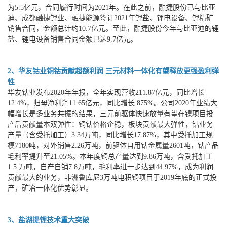
为5.5亿元，合同履行时间为2021年。在此之前，融捷股份已与比亚
迪、成都融捷锂业、融捷能源签订2021年锂盐、锂电设备、锂精矿
销售合同，金额总计约10.7亿元。至此，融捷股份今年与比亚迪的锂
盐、锂电设备销售合同金额已达9.7亿元。
2、华友钴业铜钴贡献超额利润 三元材料一体化有望释放更强盈利弹
性
华友钴业发布2020年年报，全年实现营收211.87亿元，同比增长
12.4%，归母净利润11.65亿元，同比增长 875%。公司2020年业绩大
幅增长是多业务共振的结果，三元前驱体快速放量有望在镍项目投
产后贡献量本双弹性：铜钴价格企稳，板块贡献最大弹性，钴业务
产量（含受托加工）3.34万吨，同比增长17.87%，其中受托加工规
模7180吨，对外销售2.26万吨，前驱体自用钴金属量2601吨，钴产品
毛利率提升至21.05%。本年度铜总产量达到9.86万吨，含受托加工
1.5 万吨，自产自销7.8万吨，毛利率进一步达到44.97%，成为利润
贡献最大的业务，非洲鲁库尼3万吨电积铜项目于2019年底的正式投
产，矿冶一体化优势彰显。
3、盐湖提锂技术重大突破