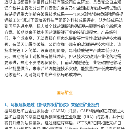
近期由成都泰利创富锂业科技有限公司自主研发、具备完全自主知
识产权并由青海分公司在青海东台吉乃尔盐湖成功完成中间试验的
盐湖提锂重大创新突破性技术成果——“TMS吸附剂连续吸附解吸提
锂新工艺”通过了青海省科技厅组织的科技成果评审，认为该成果达
到国际先进水平。标志着全球盐湖提锂领域迎来颠覆性的全新解决
方案。长期以来困扰中国盐湖提锂行业的投资规模大、产品级别
低、生产成本高、无法直接自原卤水提取等世界性盐湖提锂技术瓶
颈，有望因此得到破解。公司宣称与现有的盐湖提锂技术相比，该
技术提锂工艺简单、设备通用价廉，每吨碳酸锂生产成本低于2万
元。短期情绪上对板块有情绪冲击，但从技术突破到产业化落地需
要跟进，短期不影响现货价格。目前盐湖提锂在工业级碳酸锂领域
已经批量供应，未来若盐湖提锂技术突破，能批量供应低成本的电
池级锂盐，则可能对中期产业格局形成冲击。
国际矿业
1、阿根廷拟通过《新联邦采矿协议》来促进矿业投资
据阿根廷矿业企业家协会（CAEM）消息，CAEM推动的旨在促进大
型矿业投资的草案已经得到阿根廷工业联盟（UIA）的支持，并计划
将其升级为法律条款，经过相应程序后，将于5月7日阿根廷采矿日