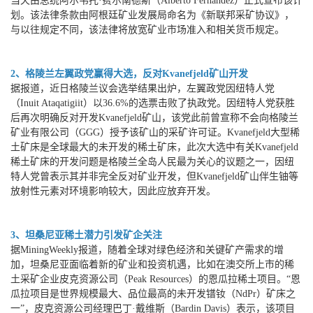
当天由总统阿尔韦托·费尔南德斯（Alberto Fernández）正式宣布该计
划。该法律条款由阿根廷矿业发展局命名为《新联邦采矿协议》，
与以往规定不同，该法律将放宽矿业市场准入和相关货币规定。
2、格陵兰左翼政党赢得大选，反对Kvanefjeld矿山开发
据报道，近日格陵兰议会选举结果出炉，左翼政党因纽特人党
（Inuit Ataqatigiit）以36.6%的选票击败了执政党。因纽特人党获胜
后再次明确反对开发Kvanefjeld矿山，该党此前曾宣称不会向格陵兰
矿业有限公司（GGG）授予该矿山的采矿许可证。Kvanefjeld大型稀
土矿床是全球最大的未开发的稀土矿床，此次大选中有关Kvanefjeld
稀土矿床的开发问题是格陵兰全岛人民最为关心的议题之一，因纽
特人党曾表示其并非完全反对矿业开发，但Kvanefjeld矿山伴生铀等
放射性元素对环境影响较大，因此应放弃开发。
3、坦桑尼亚稀土潜力引发矿企关注
据MiningWeekly报道，随着全球对绿色经济和关键矿产需求的增
加，坦桑尼亚面临着新的矿业和投资机遇，比如在澳交所上市的稀
土采矿企业皮克资源公司（Peak Resources）的恩瓜拉稀土项目。“恩
瓜拉项目是世界规模最大、品位最高的未开发镨钕（NdPr）矿床之
一”，皮克资源公司经理巴丁·戴维斯（Bardin Davis）表示，该项目