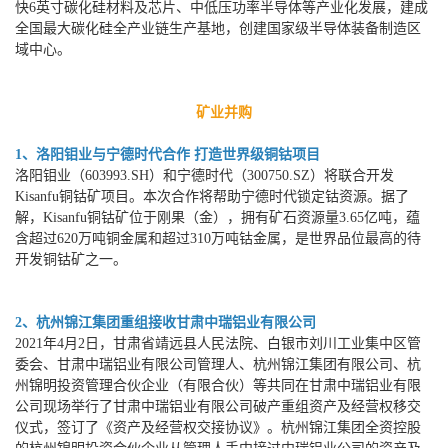
快6英寸碳化硅材料及芯片、中低压功率半导体等产业化发展，建成
全国最大碳化硅全产业链生产基地，创建国家级半导体装备制造区
域中心。
矿业并购
1、洛阳钼业与宁德时代合作 打造世界级铜钴项目
洛阳钼业（603993.SH）和宁德时代（300750.SZ）将联合开发
Kisanfu铜钴矿项目。本次合作将帮助宁德时代锁定钴资源。据了
解，Kisanfu铜钴矿位于刚果（金），拥有矿石资源量3.65亿吨，蕴
含超过620万吨铜金属和超过310万吨钴金属，是世界品位最高的待
开发铜钴矿之一。
2、杭州锦江集团重组接收甘肃中瑞铝业有限公司
2021年4月2日，甘肃省靖远县人民法院、白银市刘川工业集中区管
委会、甘肃中瑞铝业有限公司管理人、杭州锦江集团有限公司、杭
州锦明投资管理合伙企业（有限合伙）等共同在甘肃中瑞铝业有限
公司现场举行了甘肃中瑞铝业有限公司破产重组资产及经营权移交
仪式，签订了《资产及经营权交接协议》。杭州锦江集团全资控股