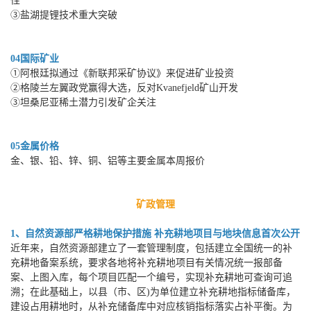
性
③盐湖提锂技术重大突破
04国际矿业
①阿根廷拟通过《新联邦采矿协议》来促进矿业投资
②格陵兰左翼政党赢得大选，反对Kvanefjeld矿山开发
③坦桑尼亚稀土潜力引发矿企关注
05金属价格
金、银、铅、锌、铜、铝等主要金属本周报价
矿政管理
1、自然资源部严格耕地保护措施 补充耕地项目与地块信息首次公开
近年来，自然资源部建立了一套管理制度，包括建立全国统一的补
充耕地备案系统，要求各地将补充耕地项目有关情况统一报部备
案、上图入库，每个项目匹配一个编号，实现补充耕地可查询可追
溯；在此基础上，以县（市、区)为单位建立补充耕地指标储备库，
建设占用耕地时，从补充储备库中对应核销指标落实占补平衡。为