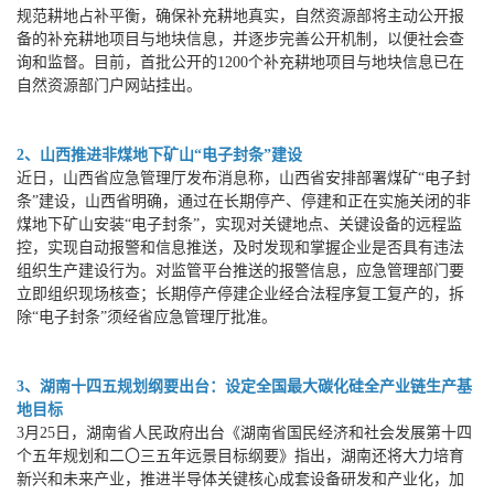
规范耕地占补平衡，确保补充耕地真实，自然资源部将主动公开报
备的补充耕地项目与地块信息，并逐步完善公开机制，以便社会查
询和监督。目前，首批公开的1200个补充耕地项目与地块信息已在
自然资源部门户网站挂出。
2、山西推进非煤地下矿山“电子封条”建设
近日，山西省应急管理厅发布消息称，山西省安排部署煤矿“电子封
条”建设，山西省明确，通过在长期停产、停建和正在实施关闭的非
煤地下矿山安装“电子封条”，实现对关键地点、关键设备的远程监
控，实现自动报警和信息推送，及时发现和掌握企业是否具有违法
组织生产建设行为。对监管平台推送的报警信息，应急管理部门要
立即组织现场核查；长期停产停建企业经合法程序复工复产的，拆
除“电子封条”须经省应急管理厅批准。
3、湖南十四五规划纲要出台：设定全国最大碳化硅全产业链生产基
地目标
3月25日，湖南省人民政府出台《湖南省国民经济和社会发展第十四
个五年规划和二〇三五年远景目标纲要》指出，湖南还将大力培育
新兴和未来产业，推进半导体关键核心成套设备研发和产业化，加