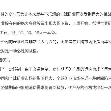
，严峻的疫情形势让本来就并不乐观的全球矿业再次受到巨大的挑战
的绝大多数股票出现大幅下跌，上周开始，彭博世界矿业指数（Bloomb
铁矿石、铜、铝、铅、锌无一幸免。
业公司的表现还是非常令人高兴的，无论是在并购市场还是当年经
绝对是一场必胜的战役。
春天”。
到了一定限制。由于交通管制，疫情期间矿产品的运输也成了巨
中国和全球矿业市场的影响巨大，全球矿业市场在近一段时间陷
，疫情期间积累的消费需求将得到释放，矿产品的价格或将有一