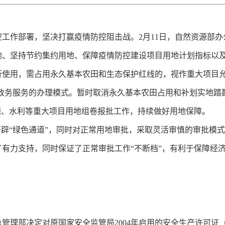
工作部署，坚决打赢疫情防控阻击战。2月11日，自然资源部
地、坚持节约集约用地、保障疫情防控建设项目用地计划指标以及
行使用，需占用永久基本农田和生态保护红线的，视作重大项目
网+政务服务的办理模式。暂时取消永久基本农田占用和补划实地踏
源、水利等重大项目用地组卷报批工作，持续做好用地保障。
开辟“绿色通道”，同时对正常用地审批，采取灵活审慎的审批模
有力支持，同时保证了正常审批工作“不断档”，有利于保障经
管理部决定对原国家安全监管局2004年启用的安全生产许可证